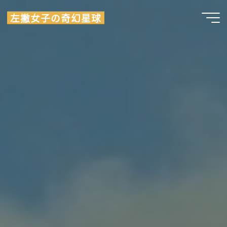
Skip
左撇女子の奇幻星球
to
content