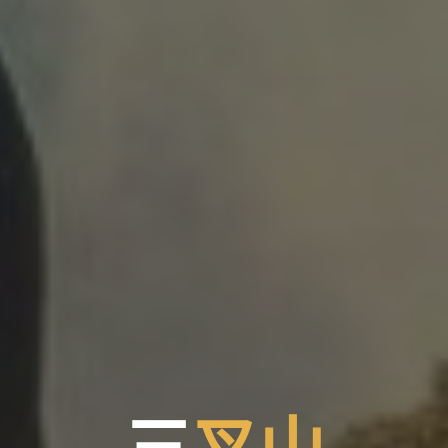
三
三
叉
山