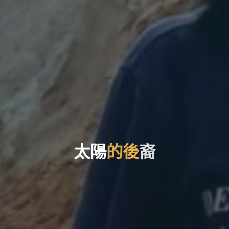
太
太
陽
的
後
裔
裔