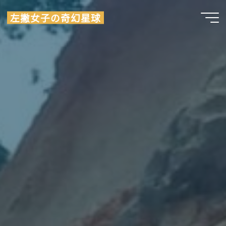
Skip
左撇女子の奇幻星球
to
content