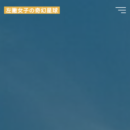
Skip
左撇女子の奇幻星球
to
content