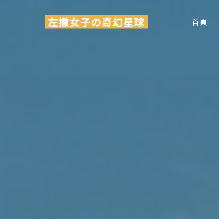
Skip
左撇女子の奇幻星球
to
首頁
content