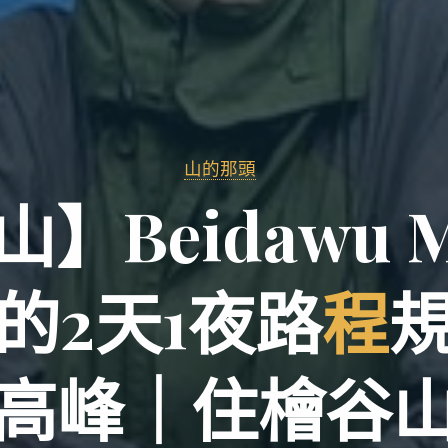
山的那頭
山
】
B
e
i
d
a
w
u
的
2
天
1
夜
路
程
高
峰
｜
住
檜
谷