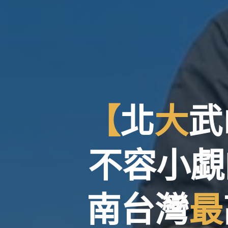
【
北
大
武
不
容
小
覷
南
台
灣
最