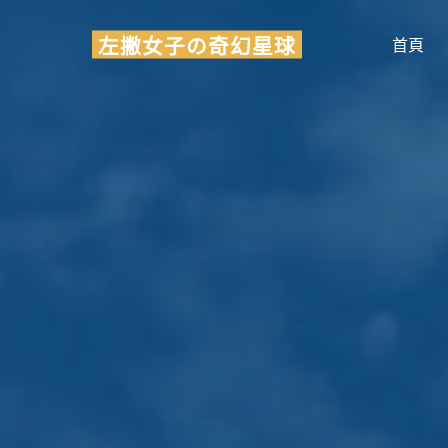
Skip
左撇女子の奇幻星球
to
首頁
content