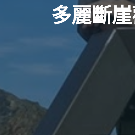
多
麗
斷
崖