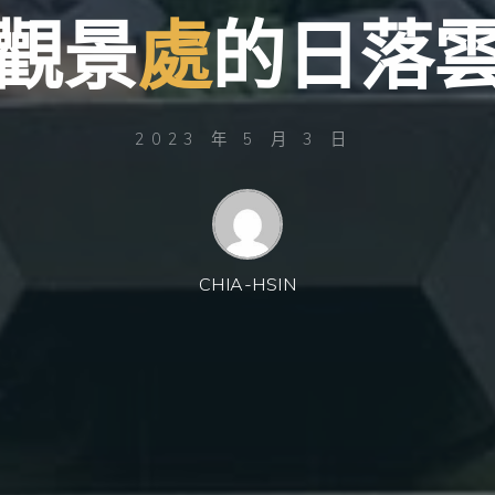
觀
景
處
的
日
落
2023 年 5 月 3 日
CHIA-HSIN