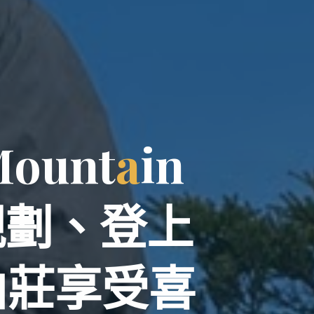
M
o
u
n
t
a
i
n
規
劃
、
登
上
山
莊
享
受
喜