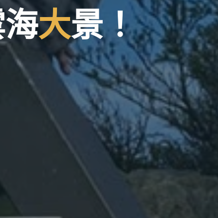
雲
海
大
景
！