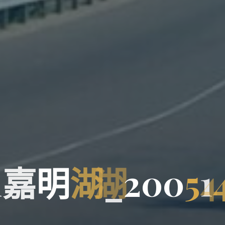
1
嘉
明
湖
_
2
0
0
5
1