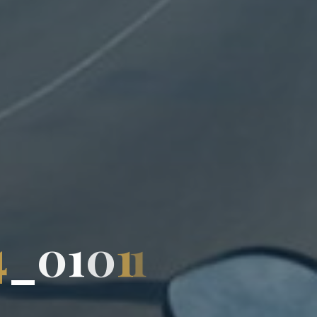
4
_
0
1
0
1