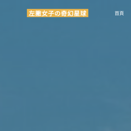
Skip
左撇女子の奇幻星球
to
首頁
content