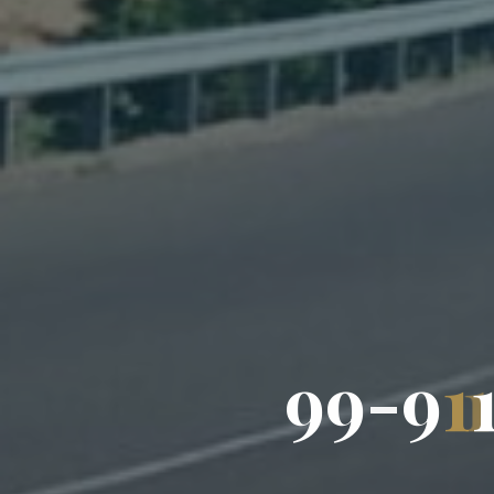
9
9
-
9
1