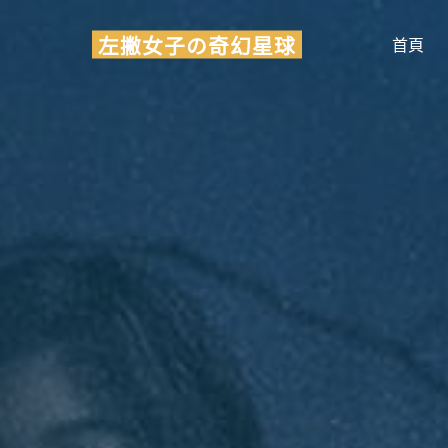
Skip
左撇女子の奇幻星球
to
首頁
content