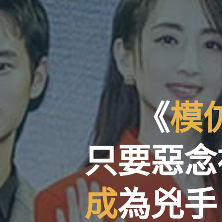
《
模
只
要
惡
念
成
為
兇
手