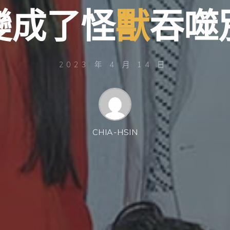
變
成
了
怪
獸
吞
噬
2023 年 4 月 14 日
CHIA-HSIN