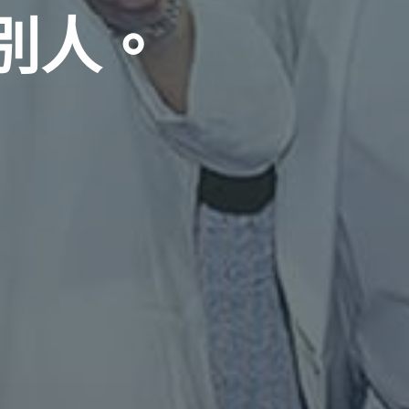
別
人
。