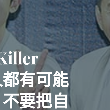
K
i
l
l
e
r
人
都
有
可
能
，
不
要
把
自