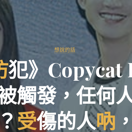
想說的話
仿
犯
》
C
o
p
y
c
a
t
被
觸
發
，
任
何
？
受
傷
的
人
吶