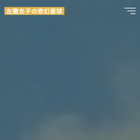
Skip
左撇女子の奇幻星球
to
content