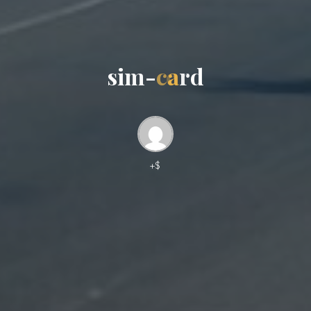
s
i
m
-
c
a
r
d
+$