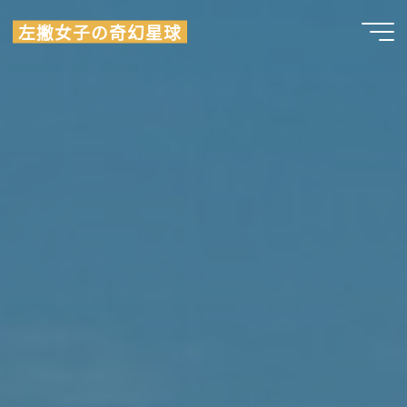
Skip
左撇女子の奇幻星球
to
content