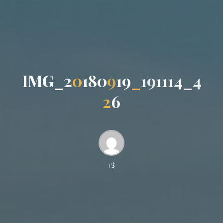
I
M
G
_
2
0
1
8
0
9
1
9
_
1
9
1
1
1
4
_
4
2
6
+$