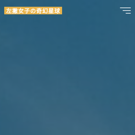
Skip
左撇女子の奇幻星球
to
content