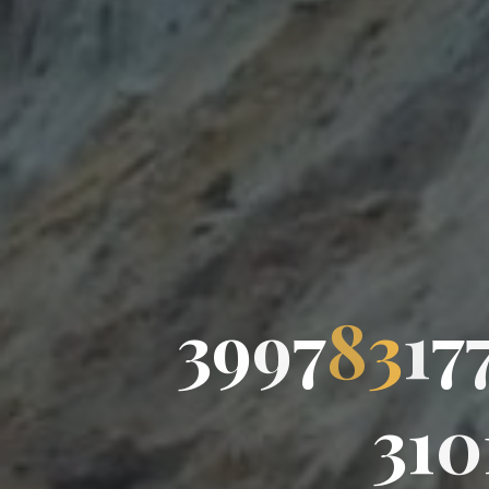
3
9
9
7
8
3
1
7
3
1
0