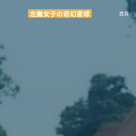
Skip
左撇女子の奇幻星球
to
首頁
content