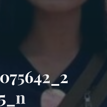
0
7
5
6
4
2
_
2
5
_
n