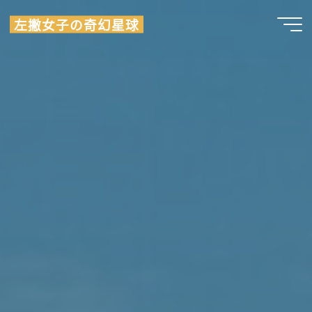
Skip
左撇女子の奇幻星球
to
content