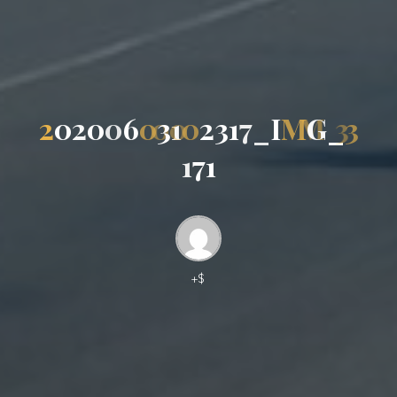
2
0
2
0
0
6
0
3
1
0
2
3
1
7
_
I
M
G
_
3
1
7
1
+$