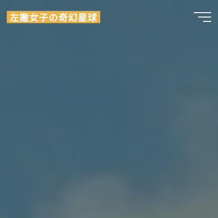
Skip
左撇女子の奇幻星球
to
content