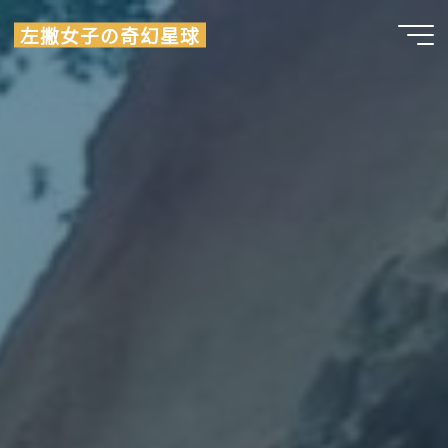
Skip
左撇女子の奇幻星球
to
content