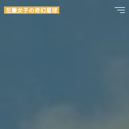
Skip
左撇女子の奇幻星球
to
content