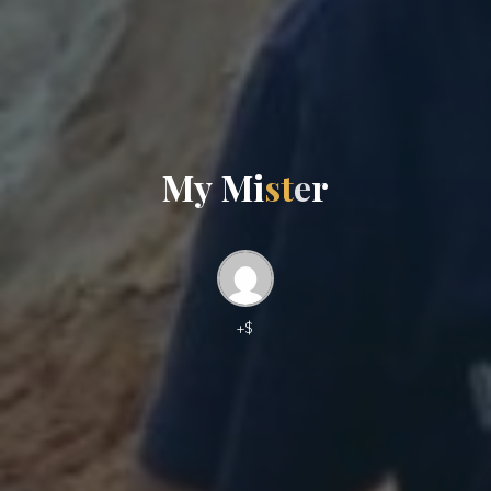
M
y
y
M
i
s
t
e
r
+$