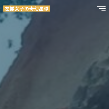
Skip
左撇女子の奇幻星球
to
content