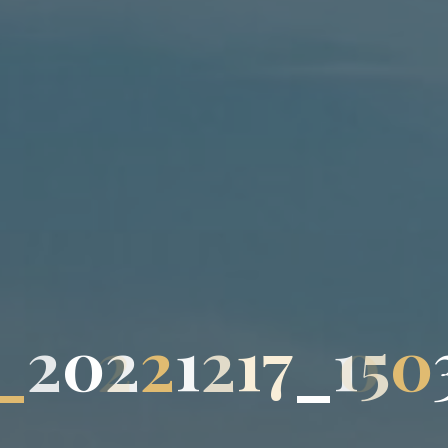
_
2
0
2
2
1
2
1
7
_
1
5
0