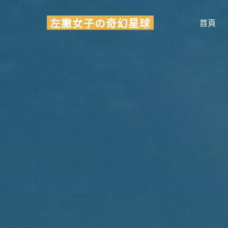
Skip
左撇女子の奇幻星球
to
首頁
content