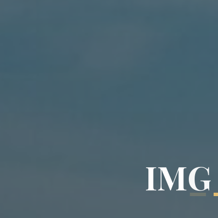
I
M
G