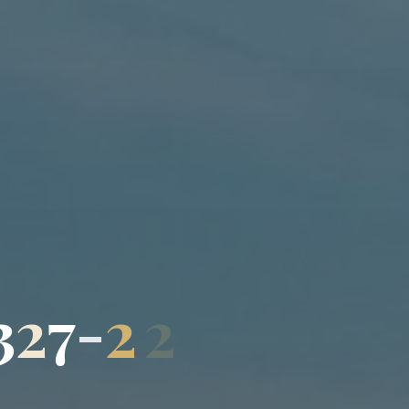
3
2
7
-
2