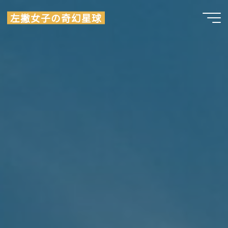
Skip
左撇女子の奇幻星球
to
content