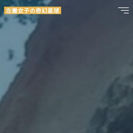
Skip
左撇女子の奇幻星球
to
content