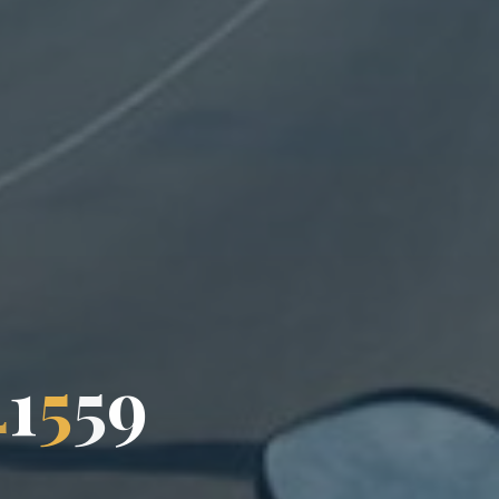
4
1
5
5
9