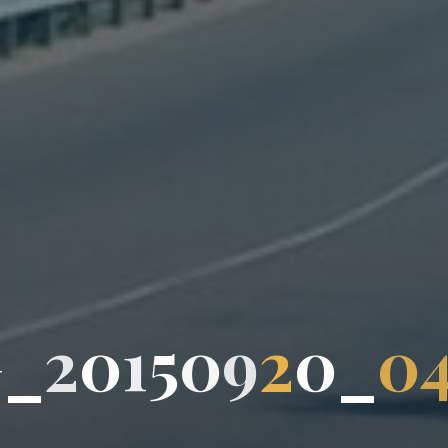
G
_
2
0
1
5
0
9
2
0
_
0