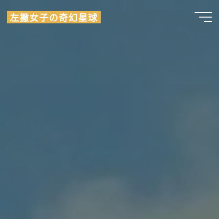
Skip
左撇女子の奇幻星球
to
content