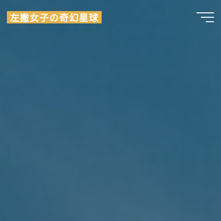
Skip
左撇女子の奇幻星球
to
content