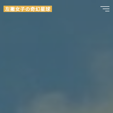
Skip
左撇女子の奇幻星球
to
content