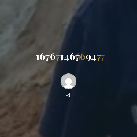
1
6
7
6
7
1
4
6
7
6
9
4
7
+$