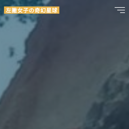
Skip
左撇女子の奇幻星球
to
content