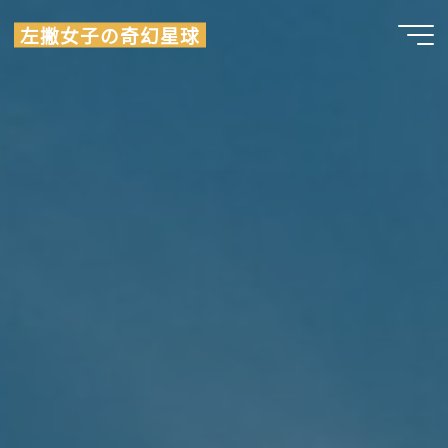
Skip
左撇女子の奇幻星球
to
content