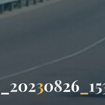
G
_
2
0
2
3
0
8
2
6
_
1
5