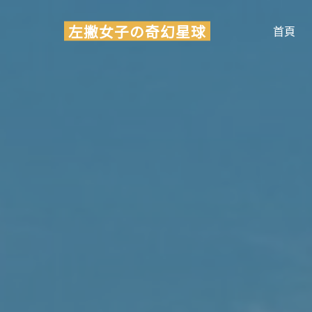
Skip
左撇女子の奇幻星球
to
首頁
content